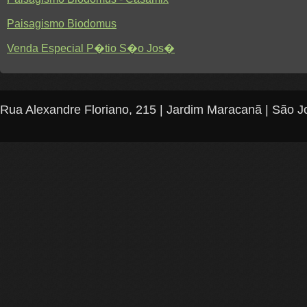
Paisagismo Biodomus
Venda Especial P�tio S�o Jos�
Rua Alexandre Floriano, 215 | Jardim Maracanã | São J