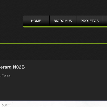
HOME
BIODOMUS
PROJETOS
terarq N02B
m Casa