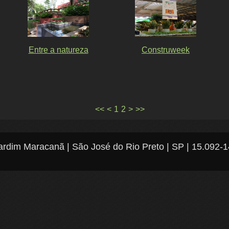
Entre a natureza
Construweek
<<
<
1
2
>
>>
Jardim Maracanã | São José do Rio Preto | SP | 15.092-