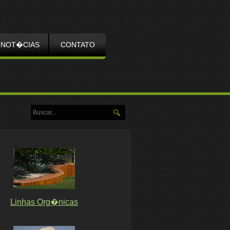
NOT�CIAS
CONTATO
Linhas Org�nicas