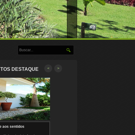
<
>
TOS DESTAQUE
e aos sentidos
Convite ao Descanso
Boas Vin