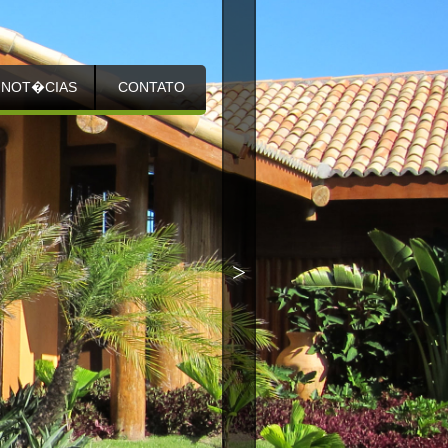
NOT�CIAS
CONTATO
>